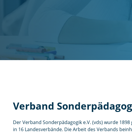
i
n
g
e
n
Verband Sonderpädagogi
Der Verband Sonderpädagogik e.V. (vds) wurde 1898 ge
in 16 Landesverbände. Die Arbeit des Verbands beinh