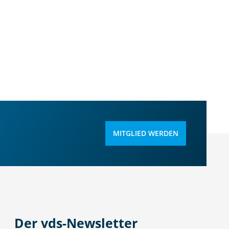
MITGLIED WERDEN
Der vds-Newsletter
N