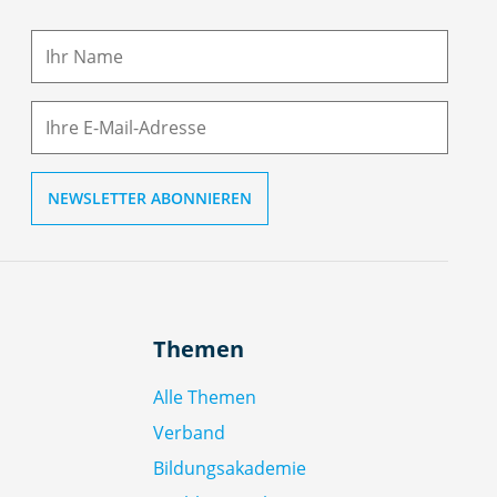
a
m
E-
e
M
ai
l
Themen
Alle Themen
Verband
Bildungsakademie