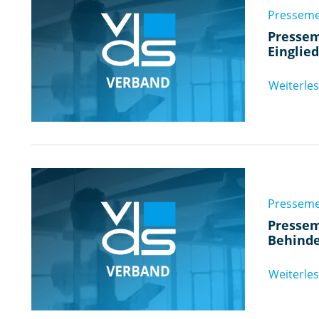
Pressem
Pressem
Einglie
Weiterle
Pressem
Pressem
Behinde
Weiterle