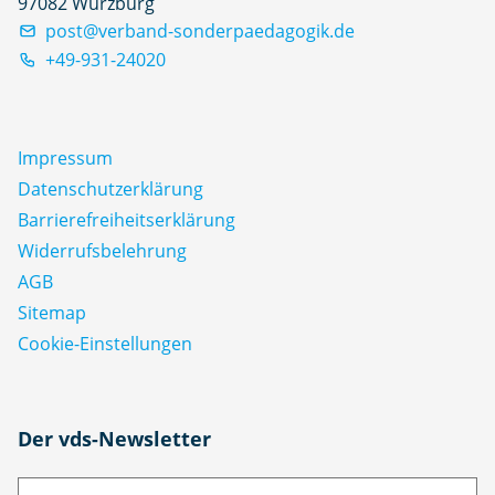
97082 Würzburg
post@verband-sonderpaedagogik.de
+49-931-24020
Impressum
Datenschutz­erklärung
Barrierefreiheitserklärung
Widerrufsbelehrung
AGB
Sitemap
Cookie-Einstellungen
N
Der vds-Newsletter
a
m