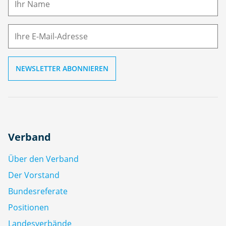
E-
e
M
ai
l
Verband
Über den Verband
Der Vorstand
Bundesreferate
Positionen
Landesverbände