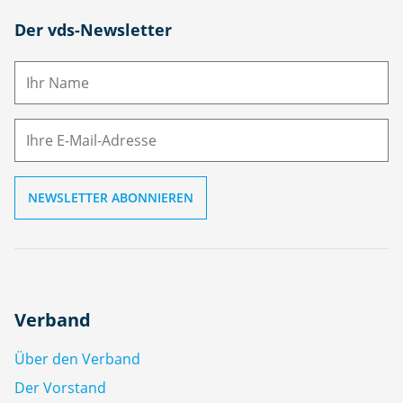
N
Der vds-Newsletter
a
m
E-
e
M
ai
l
Verband
Über den Verband
Der Vorstand