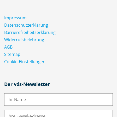
Impressum
Datenschutz­erklärung
Barrierefreiheitserklärung
Widerrufsbelehrung
AGB
Sitemap
Cookie-Einstellungen
N
Der vds-Newsletter
a
m
E-
e
M
ai