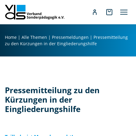
Z
u
Home
|
Alle Themen
|
Pressemeldungen
|
Pressemitteilung
m
zu den Kürzungen in der Eingliederungshilfe
I
n
h
a
l
t
Pressemitteilung zu den
s
Kürzungen in der
p
Eingliederungshilfe
r
i
n
g