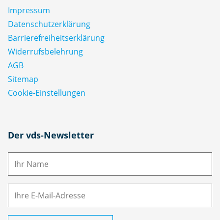
Impressum
Datenschutz­erklärung
Barrierefreiheitserklärung
Widerrufsbelehrung
AGB
Sitemap
Cookie-Einstellungen
N
Der vds-Newsletter
a
m
E-
e
M
ai
l