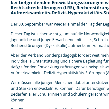
i
bei tiefgreifenden Entwicklungsstörungen wi
n
Rechtschreibstörungen (LRS), Rechenstörun
g
Aufmerksamkeits-Defizit-Hyperaktivitäts-S
e
n
Der 30. September war wieder einmal der Tag der Leg
Dieser Tag ist sicher wichtig, um auf die Notwendigke
Jugendliche und junge Erwachsene mit Lese-, Schreib
Rechenstörungen (Dyskalkulie) aufmerksam zu mach
Aber der Verband Sonderpädagogik fordert weit meh
individuelle Unterstützung und sichere Begleitung fü
tiefgreifenden Entwicklungsstörungen wie beispiels
Aufmerksamkeits-Defizit-Hyperaktivitäts-Störungen (
Wir müssen alle jungen Menschen dabei unterstützen
und Stärken entwickeln zu können. Dafür benötigen wi
Bedarfen aller Schülerinnen und Schülern gerecht wird
können.