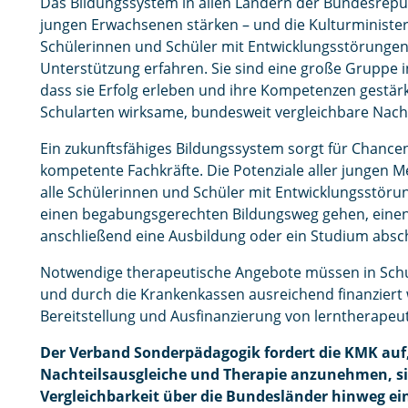
Das Bildungssystem in allen Ländern der Bundesrepub
jungen Erwachsenen stärken – und die Kulturminister
Schülerinnen und Schüler mit Entwicklungsstörunge
Unterstützung erfahren. Sie sind eine große Gruppe i
dass sie Erfolg erleben und ihre Kompetenzen gestärk
Schularten wirksame, bundesweit vergleichbare Nachte
Ein zukunftsfähiges Bildungssystem sorgt für Chancen
kompetente Fachkräfte. Die Potenziale aller junge
alle Schülerinnen und Schüler mit Entwicklungsstör
einen begabungsgerechten Bildungsweg gehen, einen 
anschließend eine Ausbildung oder ein Studium absc
Notwendige therapeutische Angebote müssen in Schul
und durch die Krankenkassen ausreichend finanziert
Bereitstellung und Ausfinanzierung von lerntherape
Der Verband Sonderpädagogik fordert die KMK auf,
Nachteilsausgleiche und Therapie anzunehmen, sic
Vergleichbarkeit über die Bundesländer hinweg ei