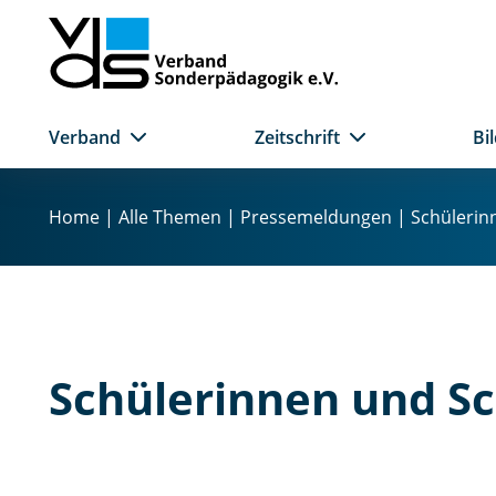
Verband
Zeitschrift
Bi
Z
u
Home
|
Alle Themen
|
Pressemeldungen
|
Schülerin
m
I
n
h
a
l
Schülerinnen und Sc
t
s
p
r