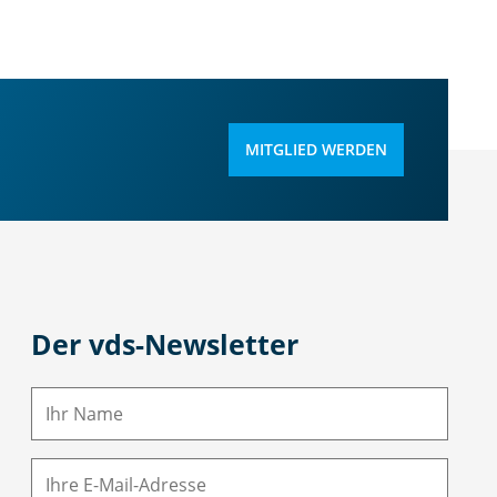
MITGLIED WERDEN
Der vds-Newsletter
N
a
m
E-
e
M
ai