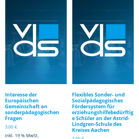
Interesse der
Flexibles Sonder- und
Europäischen
Sozialpädagogisches
Gemeinschaft an
Fördersystem für
sonderpädagogischen
erziehungshilfebedürftig
Fragen
e Schüler an der Astrid-
Lindgren-Schule des
3,00
€
Kreises Aachen
inkl. 19 % MwSt.
3,00
€