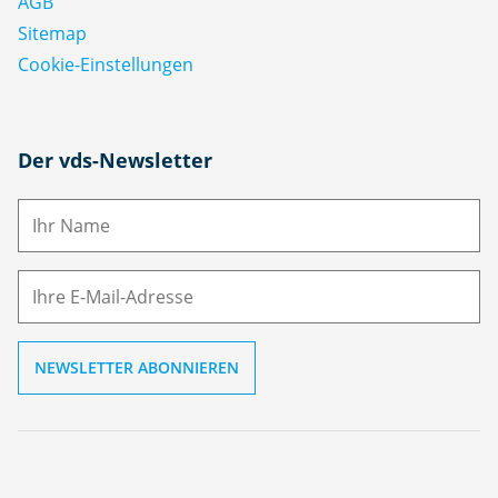
AGB
Sitemap
Cookie-Einstellungen
N
Der vds-Newsletter
a
m
E-
e
M
ai
l