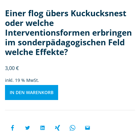
e
Einer flog übers Kuckucksnest 
n
oder welche
ti
o
Interventionsformen erbringen
n
im sonderpädagogischen Feld
sf
welche Effekte?
o
r
m
3,00
€
e
inkl. 19 % MwSt.
n
e
IN DEN WARENKORB
r
b
ri
n
g
e