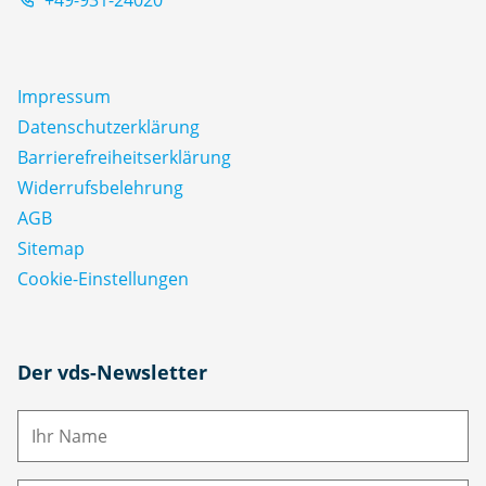
Impressum
Datenschutz­erklärung
Barrierefreiheitserklärung
Widerrufsbelehrung
AGB
Sitemap
Cookie-Einstellungen
N
Der vds-Newsletter
a
m
E-
e
M