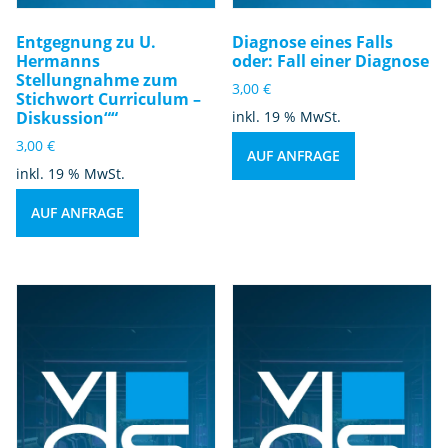
Entgegnung zu U.
Diagnose eines Falls
Hermanns
oder: Fall einer Diagnose
Stellungnahme zum
3,00
€
Stichwort Curriculum –
Diskussion““
inkl. 19 % MwSt.
3,00
€
AUF ANFRAGE
inkl. 19 % MwSt.
AUF ANFRAGE