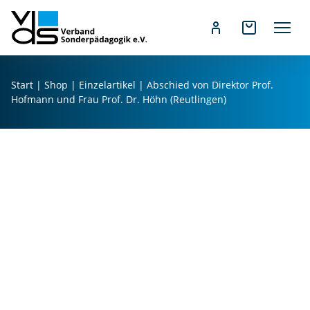
Z
u
Start
|
Shop
|
Einzelartikel
| Abschied von Direktor Prof.
m
Hofmann und Frau Prof. Dr. Höhn (Reutlingen)
I
n
h
a
l
t
s
p
r
i
n
g