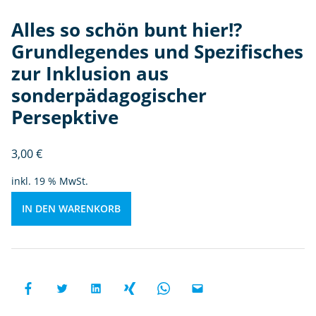
d
S
Alles so schön bunt hier!?
p
Grundlegendes und Spezifisches
e
zur Inklusion aus
zi
fi
sonderpädagogischer
s
Persepktive
c
h
3,00
€
e
s
inkl. 19 % MwSt.
z
u
IN DEN WARENKORB
r
In
kl
u
si
o