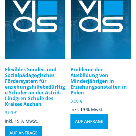
Flexibles Sonder- und
Probleme der
Sozialpädagogisches
Ausbildung von
Fördersystem für
Minderjährigen in
erziehungshilfebedürftig
Erziehungsanstalten in
e Schüler an der Astrid-
Polen
Lindgren-Schule des
3,00
€
Kreises Aachen
inkl. 19 % MwSt.
3,00
€
inkl. 19 % MwSt.
AUF ANFRAGE
AUF ANFRAGE