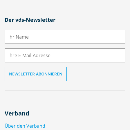
N
Der vds-Newsletter
a
m
E-
e
M
ai
l
Verband
Über den Verband