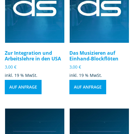
Zur Integration und
Das Musizieren auf
Arbeitslehre in den USA
Einhand-Blockflöten
3,00
€
3,00
€
inkl. 19 % MwSt.
inkl. 19 % MwSt.
AUF ANFRAGE
AUF ANFRAGE