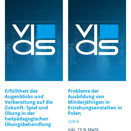
Erfülltheit des
Probleme der
Augenblicks und
Ausbildung von
Vorbereitung auf die
Minderjährigen in
Zukunft. Spiel und
Erziehungsanstalten in
Übung in der
Polen
heilpädagogischen
3,00
€
Übungsbehandlung
inkl. 19 % MwSt.