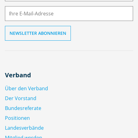
M
ai
l
Verband
Über den Verband
Der Vorstand
Bundesreferate
Positionen
Landesverbände
Mitglied werden