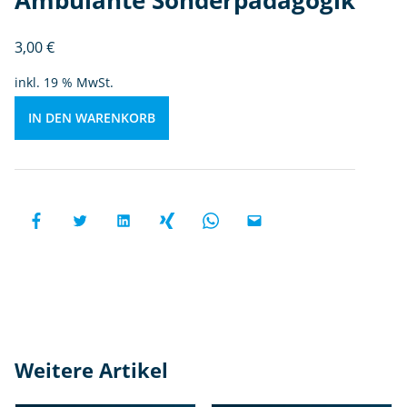
Ambulante Sonderpädagogik
n
d
3,00
€
e
inkl. 19 % MwSt.
r
p
IN DEN WARENKORB
ä
d
a
g
o
gi
k
M
e
n
g
Weitere Artikel
e