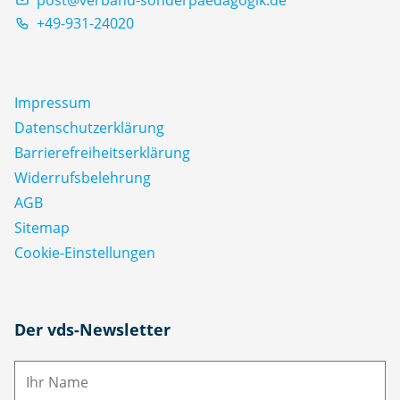
+49-931-24020
Impressum
Datenschutz­erklärung
Barrierefreiheitserklärung
Widerrufsbelehrung
AGB
Sitemap
Cookie-Einstellungen
N
Der vds-Newsletter
a
m
E-
e