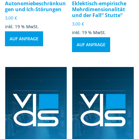
Autonomiebeschränkun
Eklektisch-empirische
gen und Ich-Störungen
Mehrdimensionalität
und der Fall“ Stutte“
3,00
€
3,00
€
inkl. 19 % MwSt.
inkl. 19 % MwSt.
AUF ANFRAGE
AUF ANFRAGE