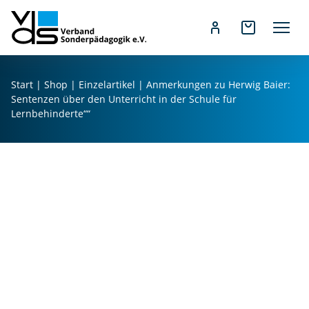
Z
u
Start
|
Shop
|
Einzelartikel
| Anmerkungen zu Herwig Baier:
m
Sentenzen über den Unterricht in der Schule für
I
Lernbehinderte““
n
h
a
l
t
s
p
r
i
n
g