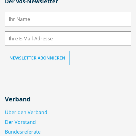
N
Der vds-Newsletter
a
m
E-
e
M
ai
l
Verband
Über den Verband
Der Vorstand
Bundesreferate