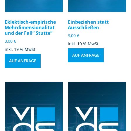
Eklektisch-empirische
Einbeziehen statt
Mehrdimensionalität
Ausschließen
und der Fall“ Stutte“
3,00
€
3,00
€
inkl. 19 % MwSt.
inkl. 19 % MwSt.
AUF ANFRAGE
AUF ANFRAGE