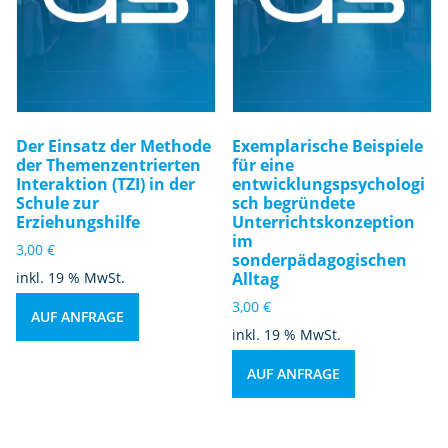
Der Einsatz der Methode
Exemplarische Beispiele
der Themenzentrierten
für eine
Interaktion (TZI) in der
entwicklungspsychologi
Schule zur
sch begründete
Erziehungshilfe
Unterrichtskonzeption
im
3,00
€
sonderpädagogischen
inkl. 19 % MwSt.
Alltag
3,00
€
AUF ANFRAGE
inkl. 19 % MwSt.
AUF ANFRAGE