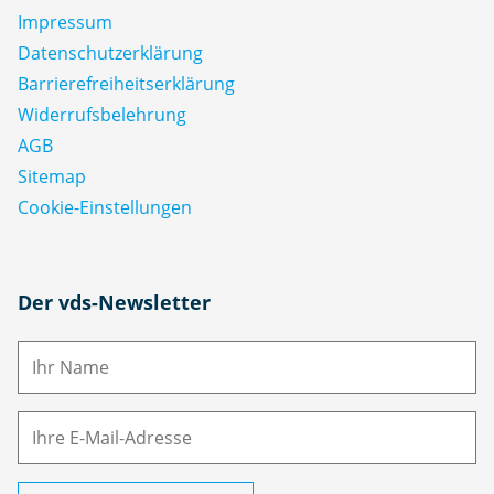
Impressum
Datenschutz­erklärung
Barrierefreiheitserklärung
Widerrufsbelehrung
AGB
Sitemap
Cookie-Einstellungen
N
Der vds-Newsletter
a
m
E-
e
M
ai
l