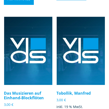
Das Musizieren auf
Tobollik, Manfred
Einhand-Blockflöten
3,00
€
3,00
€
inkl. 19 % MwSt.