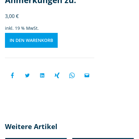
Anmerkungen zu:
rk
u
3,00
€
n
g
inkl. 19 % MwSt.
e
n
IN DEN WARENKORB
z
u:
M
e
n
g
e
Weitere Artikel