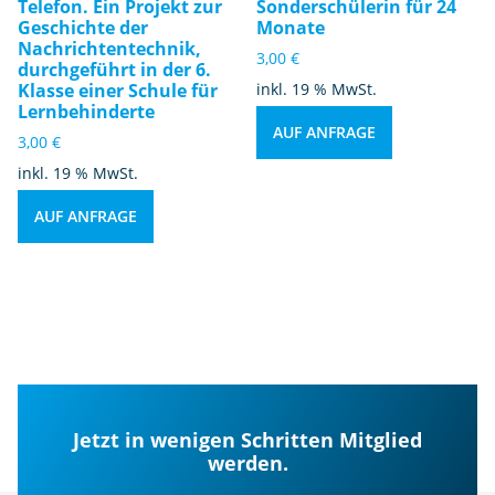
Telefon. Ein Projekt zur
Sonderschülerin für 24
Geschichte der
Monate
Nachrichtentechnik,
3,00
€
durchgeführt in der 6.
Klasse einer Schule für
inkl. 19 % MwSt.
Lernbehinderte
AUF ANFRAGE
3,00
€
inkl. 19 % MwSt.
AUF ANFRAGE
Jetzt in wenigen Schritten Mitglied
werden.