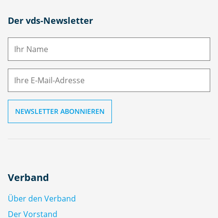
N
Der vds-Newsletter
a
m
E-
e
M
ai
l
Verband
Über den Verband
Der Vorstand