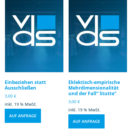
Einbeziehen statt
Eklektisch-empirische
Ausschließen
Mehrdimensionalität
und der Fall“ Stutte“
3,00
€
3,00
€
inkl. 19 % MwSt.
inkl. 19 % MwSt.
AUF ANFRAGE
AUF ANFRAGE