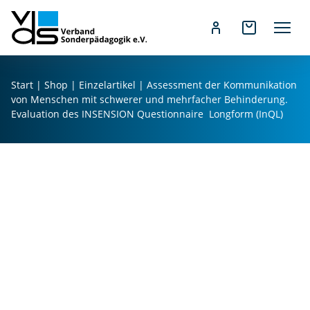
s
m
e
n
Z
t
u
Start
|
Shop
|
Einzelartikel
| Assessment der Kommunikation
d
m
von Menschen mit schwerer und mehrfacher Behinderung.
e
I
Evaluation des INSENSION Questionnaire  Longform (InQL)
r
n
K
h
o
a
m
l
m
t
u
s
ni
p
k
r
at
i
io
n
n
g
v