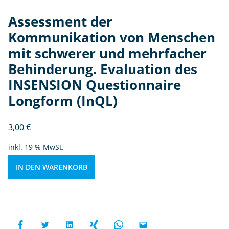
e
r
Assessment der
u
Kommunikation von Menschen
n
mit schwerer und mehrfacher
d
m
Behinderung. Evaluation des
e
INSENSION Questionnaire 
h
Longform (InQL)
rf
a
c
3,00
€
h
inkl. 19 % MwSt.
e
r
IN DEN WARENKORB
B
e
hi
n
d