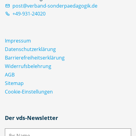
post@verband-sonderpaedagogik.de
+49-931-24020
Impressum
Datenschutz­erklärung
Barrierefreiheitserklärung
Widerrufsbelehrung
AGB
Sitemap
Cookie-Einstellungen
N
Der vds-Newsletter
a
m