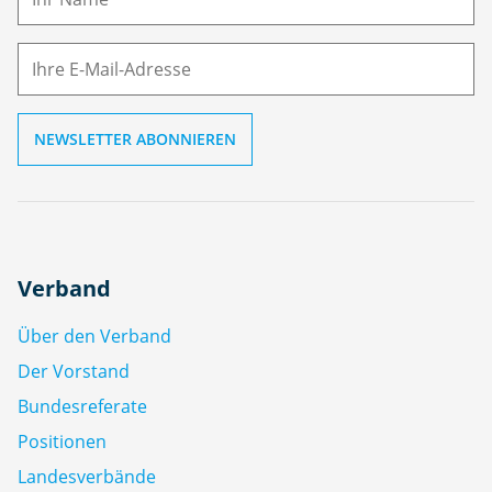
E-
e
M
ai
l
Verband
Über den Verband
Der Vorstand
Bundesreferate
Positionen
Landesverbände