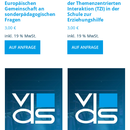
Europäischen
der Themenzentrierten
Gemeinschaft an
Interaktion (TZI) in der
sonderpädagogischen
Schule zur
Fragen
Erziehungshilfe
3,00
€
3,00
€
inkl. 19 % MwSt.
inkl. 19 % MwSt.
AUF ANFRAGE
AUF ANFRAGE