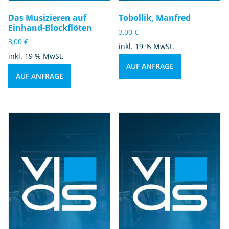
Das Musizieren auf
Tobollik, Manfred
Einhand-Blockflöten
3,00
€
3,00
€
inkl. 19 % MwSt.
inkl. 19 % MwSt.
AUF ANFRAGE
AUF ANFRAGE