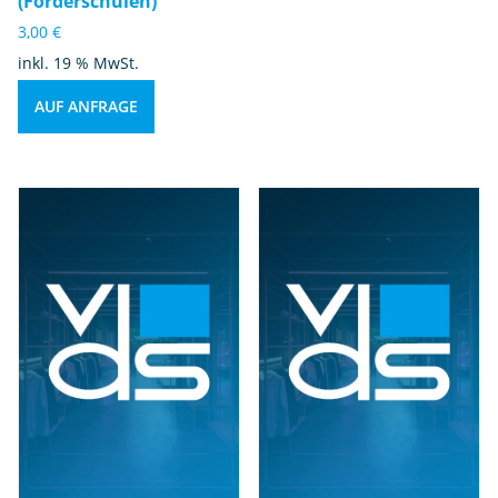
(Förderschulen)
3,00
€
inkl. 19 % MwSt.
AUF ANFRAGE