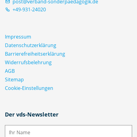
post@verband-sonderpaedagogik.de
+49-931-24020
Impressum
Datenschutz­erklärung
Barrierefreiheitserklärung
Widerrufsbelehrung
AGB
Sitemap
Cookie-Einstellungen
N
Der vds-Newsletter
a
m
E-
e