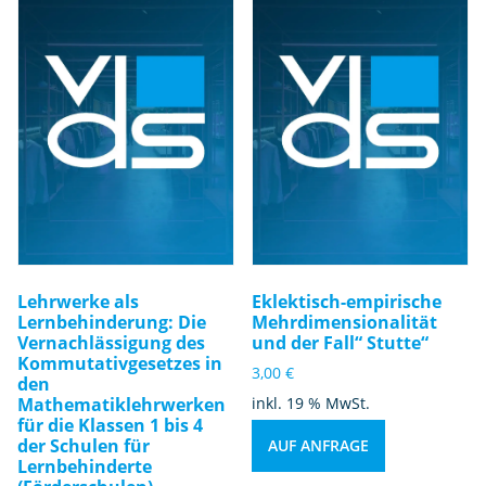
Lehrwerke als
Eklektisch-empirische
Lernbehinderung: Die
Mehrdimensionalität
Vernachlässigung des
und der Fall“ Stutte“
Kommutativgesetzes in
3,00
€
den
Mathematiklehrwerken
inkl. 19 % MwSt.
für die Klassen 1 bis 4
der Schulen für
AUF ANFRAGE
Lernbehinderte