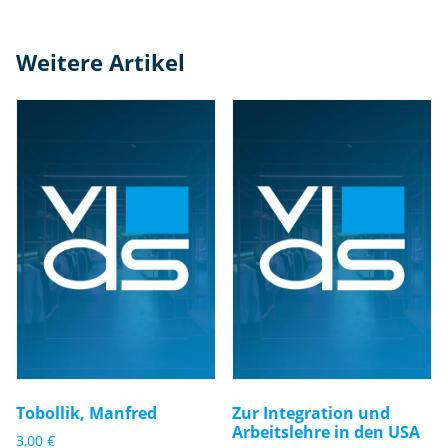
Weitere Artikel
Tobollik, Manfred
Zur Integration und
Arbeitslehre in den USA
3,00
€