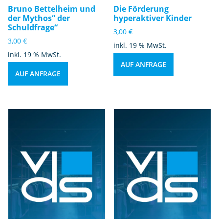
Bruno Bettelheim und
Die Förderung
der Mythos“ der
hyperaktiver Kinder
Schuldfrage“
3,00
€
3,00
€
inkl. 19 % MwSt.
inkl. 19 % MwSt.
AUF ANFRAGE
AUF ANFRAGE