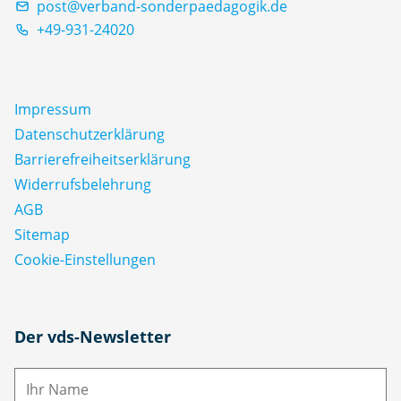
post@verband-sonderpaedagogik.de
+49-931-24020
Impressum
Datenschutz­erklärung
Barrierefreiheitserklärung
Widerrufsbelehrung
AGB
Sitemap
Cookie-Einstellungen
N
Der vds-Newsletter
a
m
E-
e