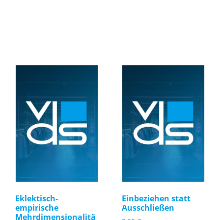
Eklektisch-
Einbeziehen statt
empirische
Ausschließen
Mehrdimensionalitä