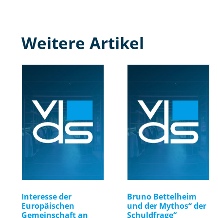
Weitere Artikel
Interesse der
Bruno Bettelheim
Europäischen
und der Mythos“ der
Gemeinschaft an
Schuldfrage“