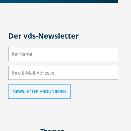
Der vds-Newsletter
N
a
m
E-
e
M
ai
l