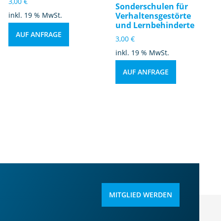
3,00
€
Sonderschulen für
inkl. 19 % MwSt.
Verhaltensgestörte
und Lernbehinderte
AUF ANFRAGE
3,00
€
inkl. 19 % MwSt.
AUF ANFRAGE
MITGLIED WERDEN