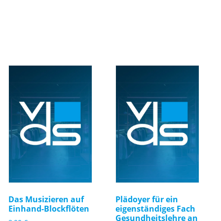
Das Musizieren auf
Plädoyer für ein
Einhand-Blockflöten
eigenständiges Fach
Gesundheitslehre an