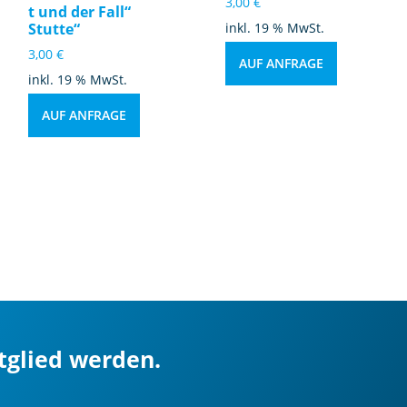
3,00
€
t und der Fall“
Stutte“
inkl. 19 % MwSt.
3,00
€
AUF ANFRAGE
inkl. 19 % MwSt.
AUF ANFRAGE
itglied werden.