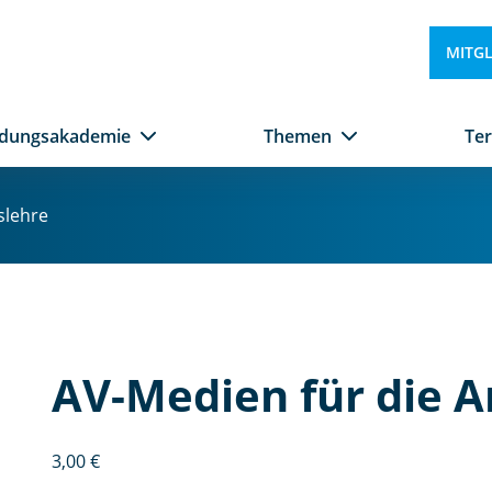
MITG
ldungsakademie
Themen
Te
slehre
AV-Medien für die A
3,00
€