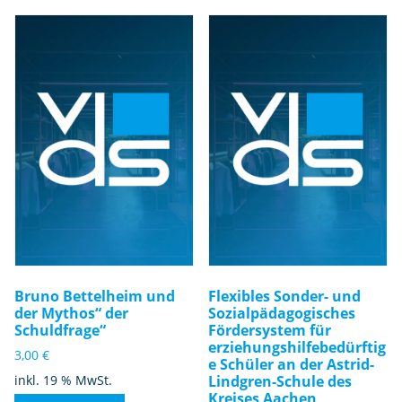
Bruno Bettelheim und
Flexibles Sonder- und
der Mythos“ der
Sozialpädagogisches
Schuldfrage“
Fördersystem für
erziehungshilfebedürftig
3,00
€
e Schüler an der Astrid-
inkl. 19 % MwSt.
Lindgren-Schule des
Kreises Aachen