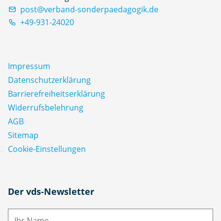
post@verband-sonderpaedagogik.de
+49-931-24020
Impressum
Datenschutz­erklärung
Barrierefreiheitserklärung
Widerrufsbelehrung
AGB
Sitemap
Cookie-Einstellungen
N
Der vds-Newsletter
a
m