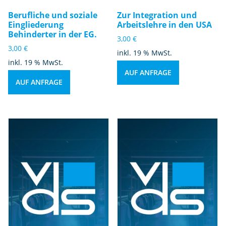
Berufliche und soziale
Zur Integration und
Eingliederung
Arbeitslehre in den USA
Behinderter in der EG.
3,00
€
3,00
€
inkl. 19 % MwSt.
inkl. 19 % MwSt.
AUF ANFRAGE
AUF ANFRAGE