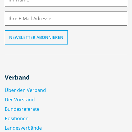
E-
e
M
ai
l
Verband
Über den Verband
Der Vorstand
Bundesreferate
Positionen
Landesverbände