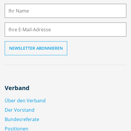
a
m
E-
e
M
ai
l
Verband
Über den Verband
Der Vorstand
Bundesreferate
Positionen