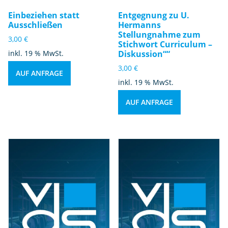
Einbeziehen statt
Entgegnung zu U.
Ausschließen
Hermanns
Stellungnahme zum
3,00
€
Stichwort Curriculum –
inkl. 19 % MwSt.
Diskussion““
3,00
€
AUF ANFRAGE
inkl. 19 % MwSt.
AUF ANFRAGE