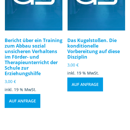
Bericht über ein Training
Das Kugelstoßen. Die
zum Abbau sozial
konditionelle
unsicheren Verhaltens
Vorbereitung auf diese
im Förder- und
Disziplin
Therapieunterricht der
3,00
€
Schule zur
Erziehungshilfe
inkl. 19 % MwSt.
3,00
€
AUF ANFRAGE
inkl. 19 % MwSt.
AUF ANFRAGE