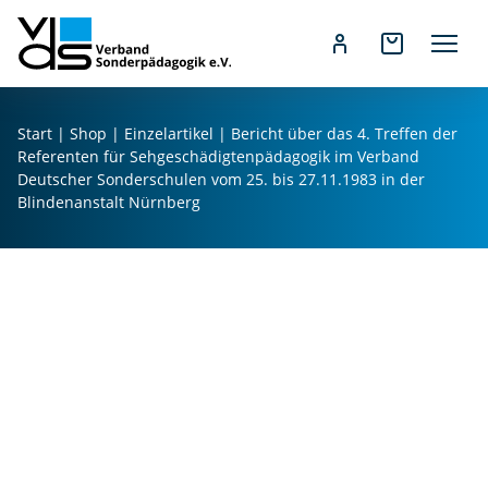
Z
u
Start
|
Shop
|
Einzelartikel
| Bericht über das 4. Treffen der
m
Referenten für Sehgeschädigtenpädagogik im Verband
I
Deutscher Sonderschulen vom 25. bis 27.11.1983 in der
n
Blindenanstalt Nürnberg
h
a
l
t
s
p
r
i
n
g