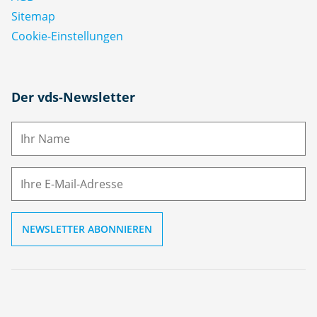
Sitemap
Cookie-Einstellungen
N
Der vds-Newsletter
a
m
E-
e
M
ai
l