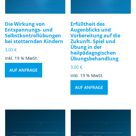
Die Wirkung von
Erfülltheit des
Entspannungs- und
Augenblicks und
Selbstkontrollübungen
Vorbereitung auf die
bei stotternden Kindern
Zukunft. Spiel und
Übung in der
3,00
€
heilpädagogischen
inkl. 19 % MwSt.
Übungsbehandlung
3,00
€
AUF ANFRAGE
inkl. 19 % MwSt.
AUF ANFRAGE