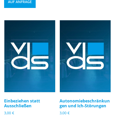
AUF ANFRAGE
Einbeziehen statt
Autonomiebeschränkun
Ausschließen
gen und Ich-Störungen
3,00
€
3,00
€