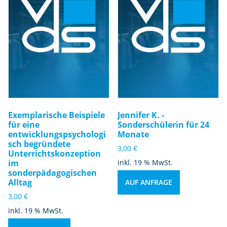
Exemplarische Beispiele
Jennifer K. -
für eine
Sonderschülerin für 24
entwicklungspsychologi
Monate
sch begründete
3,00
€
Unterrichtskonzeption
im
inkl. 19 % MwSt.
sonderpädagogischen
Alltag
AUF ANFRAGE
3,00
€
inkl. 19 % MwSt.