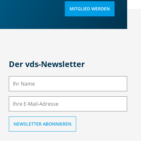
MITGLIED WERDEN
Der vds-Newsletter
N
a
m
E-
e
M
ai
l