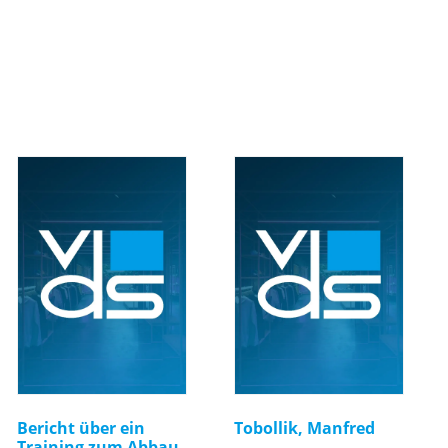
Bericht über ein
Tobollik, Manfred
Training zum Abbau