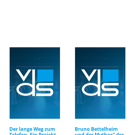
Der lange Weg zum
Bruno Bettelheim
Telefon. Ein Projekt
und der Mythos“ der