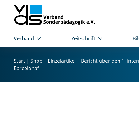
Verband
Zeitschrift
Bi
Z
u
Start
|
Shop
|
Einzelartikel
| Bericht über den 1. Inte
m
Barcelona“
I
n
h
a
l
t
s
p
r