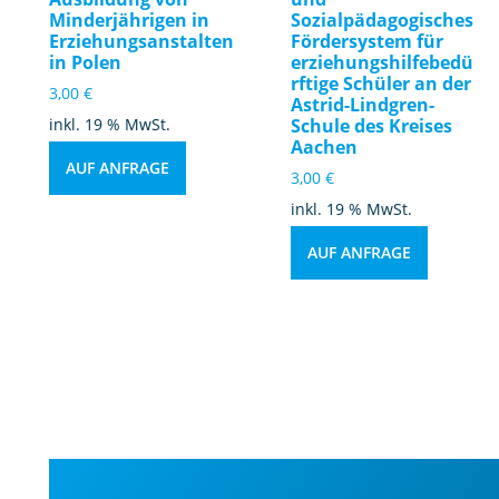
Minderjährigen in
Sozialpädagogisches
Erziehungsanstalten
Fördersystem für
in Polen
erziehungshilfebedü
rftige Schüler an der
3,00
€
Astrid-Lindgren-
inkl. 19 % MwSt.
Schule des Kreises
Aachen
AUF ANFRAGE
3,00
€
inkl. 19 % MwSt.
AUF ANFRAGE