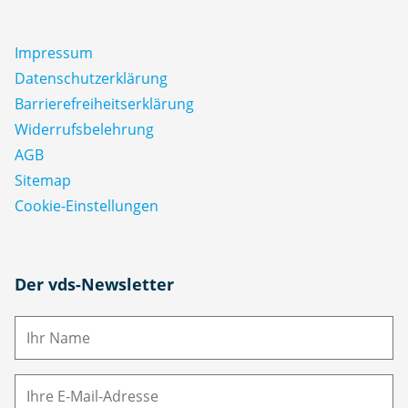
Impressum
Datenschutz­erklärung
Barrierefreiheitserklärung
Widerrufsbelehrung
AGB
Sitemap
Cookie-Einstellungen
N
Der vds-Newsletter
a
m
E-
e
M
ai
l