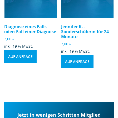
Diagnose eines Falls
Jennifer K. -
oder: Fall einer Diagnose
Sonderschülerin für 24
Monate
3,00
€
3,00
€
inkl. 19 % MwSt.
inkl. 19 % MwSt.
AUF ANFRAGE
AUF ANFRAGE
Jetzt in wenigen Schritten Mitglied