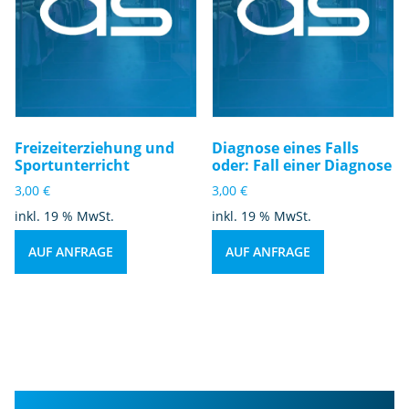
Freizeiterziehung und
Diagnose eines Falls
Sportunterricht
oder: Fall einer Diagnose
3,00
€
3,00
€
inkl. 19 % MwSt.
inkl. 19 % MwSt.
AUF ANFRAGE
AUF ANFRAGE