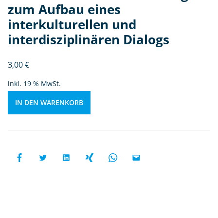
e
zum Aufbau eines
rt
n
h
interkulturellen und
ei
interdisziplinären Dialogs
t.
Ei
3,00
€
n
B
inkl. 19 % MwSt.
ei
tr
IN DEN WARENKORB
a
g
z
u
m
A
uf
b
a