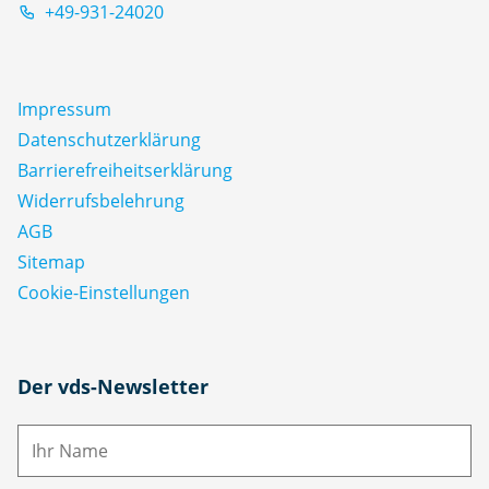
+49-931-24020
Impressum
Datenschutz­erklärung
Barrierefreiheitserklärung
Widerrufsbelehrung
AGB
Sitemap
Cookie-Einstellungen
N
Der vds-Newsletter
a
m
E-
e
M