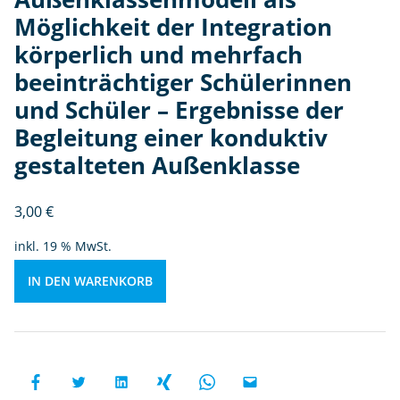
a
e
Möglichkeit der Integration
c
n
h
körperlich und mehrfach
b
beeinträchtiger Schülerinnen
e
und Schüler – Ergebnisse der
ei
n
Begleitung einer konduktiv
tr
gestalteten Außenklasse
ä
c
3,00
€
h
ti
inkl. 19 % MwSt.
g
e
IN DEN WARENKORB
r
S
c
h
ül