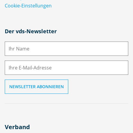
Cookie-Einstellungen
N
Der vds-Newsletter
a
m
E-
e
M
ai
l
Verband