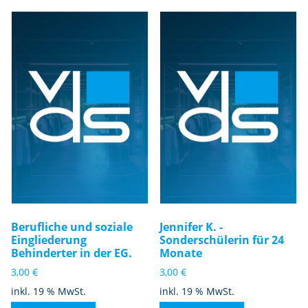
Berufliche und soziale
Jennifer K. -
Eingliederung
Sonderschülerin für 24
Behinderter in der EG.
Monate
3,00
€
3,00
€
inkl. 19 % MwSt.
inkl. 19 % MwSt.