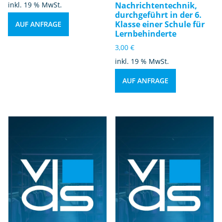
inkl. 19 % MwSt.
Nachrichtentechnik,
durchgeführt in der 6.
Klasse einer Schule für
AUF ANFRAGE
Lernbehinderte
3,00
€
inkl. 19 % MwSt.
AUF ANFRAGE