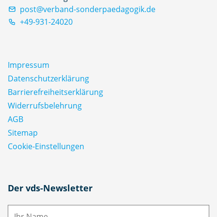
post@verband-sonderpaedagogik.de
+49-931-24020
Impressum
Datenschutz­erklärung
Barrierefreiheitserklärung
Widerrufsbelehrung
AGB
Sitemap
Cookie-Einstellungen
N
Der vds-Newsletter
a
m