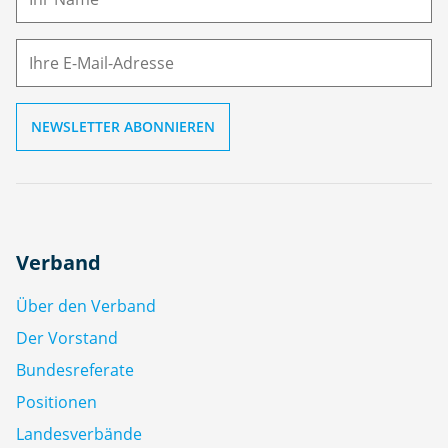
E-
e
M
ai
l
Verband
Über den Verband
Der Vorstand
Bundesreferate
Positionen
Landesverbände