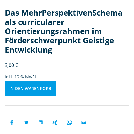
e
r
Das MehrPerspektivenSchema
O
als curricularer
ri
Orientierungsrahmen im
e
n
Förderschwerpunkt Geistige
ti
Entwicklung
e
r
3,00
€
u
n
inkl. 19 % MwSt.
g
sr
IN DEN WARENKORB
a
h
m
e
n
i