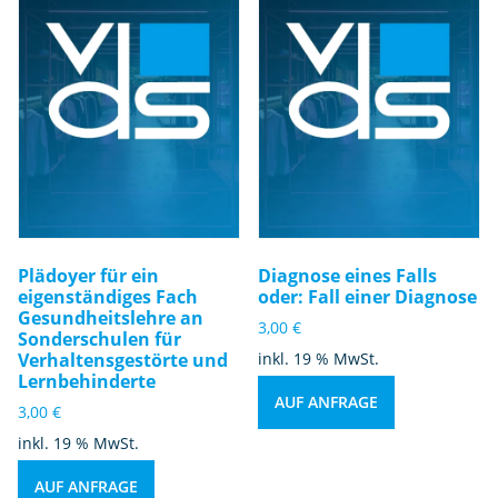
Plädoyer für ein
Diagnose eines Falls
eigenständiges Fach
oder: Fall einer Diagnose
Gesundheitslehre an
3,00
€
Sonderschulen für
Verhaltensgestörte und
inkl. 19 % MwSt.
Lernbehinderte
AUF ANFRAGE
3,00
€
inkl. 19 % MwSt.
AUF ANFRAGE