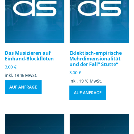
Das Musizieren auf
Eklektisch-empirische
Einhand-Blockflöten
Mehrdimensionalität
und der Fall“ Stutte“
3,00
€
3,00
€
inkl. 19 % MwSt.
inkl. 19 % MwSt.
AUF ANFRAGE
AUF ANFRAGE