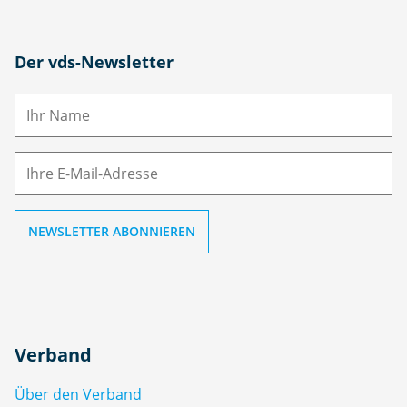
N
Der vds-Newsletter
a
m
E-
e
M
ai
l
Verband
Über den Verband