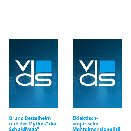
Bruno Bettelheim
Eklektisch-
und der Mythos“ der
empirische
Schuldfrage“
Mehrdimensionalitä