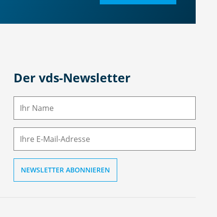
Der vds-Newsletter
N
a
m
E-
e
M
ai
l