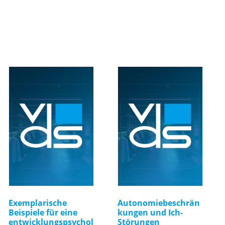
Exemplarische
Autonomiebeschrän
Beispiele für eine
kungen und Ich-
entwicklungspsychol
Störungen