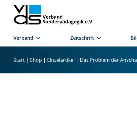
Verband
Zeitschrift
Bi
Z
u
Start
|
Shop
|
Einzelartikel
| Das Problem der Ansch
m
I
n
h
a
l
t
s
p
r