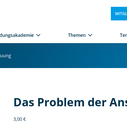
MITG
ldungsakademie
Themen
Te
auung
Das Problem der A
3,00
€