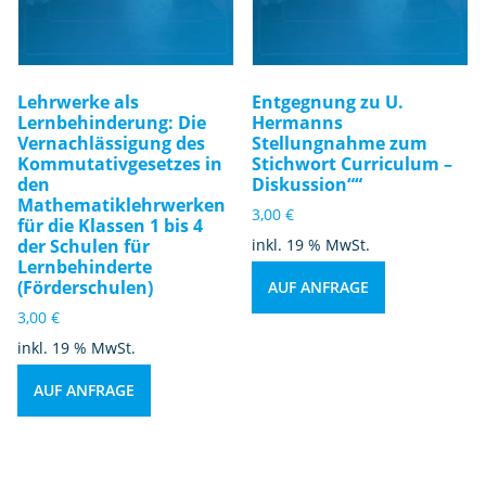
Lehrwerke als
Entgegnung zu U.
Lernbehinderung: Die
Hermanns
Vernachlässigung des
Stellungnahme zum
Kommutativgesetzes in
Stichwort Curriculum –
den
Diskussion““
Mathematiklehrwerken
3,00
€
für die Klassen 1 bis 4
der Schulen für
inkl. 19 % MwSt.
Lernbehinderte
(Förderschulen)
AUF ANFRAGE
3,00
€
inkl. 19 % MwSt.
AUF ANFRAGE