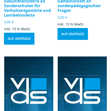
Gesundheitslehre an
Gemeinschaft an
Sonderschulen für
sonderpädagogischen
Verhaltensgestörte und
Fragen
Lernbehinderte
3,00
€
3,00
€
inkl. 19 % MwSt.
inkl. 19 % MwSt.
AUF ANFRAGE
AUF ANFRAGE