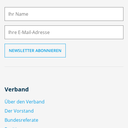
a
m
E-
e
M
ai
l
Verband
Über den Verband
Der Vorstand
Bundesreferate