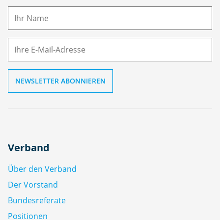
a
m
E-
e
M
ai
l
Verband
Über den Verband
Der Vorstand
Bundesreferate
Positionen