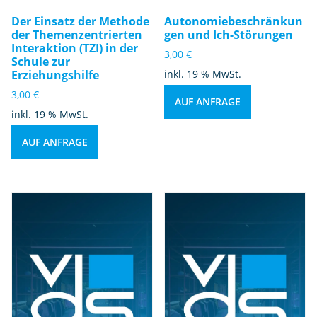
Der Einsatz der Methode
Autonomiebeschränkun
der Themenzentrierten
gen und Ich-Störungen
Interaktion (TZI) in der
3,00
€
Schule zur
Erziehungshilfe
inkl. 19 % MwSt.
3,00
€
AUF ANFRAGE
inkl. 19 % MwSt.
AUF ANFRAGE