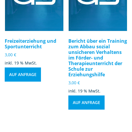
Freizeiterziehung und
Bericht über ein Training
Sportunterricht
zum Abbau sozial
unsicheren Verhaltens
3,00
€
im Förder- und
inkl. 19 % MwSt.
Therapieunterricht der
Schule zur
Erziehungshilfe
AUF ANFRAGE
3,00
€
inkl. 19 % MwSt.
AUF ANFRAGE