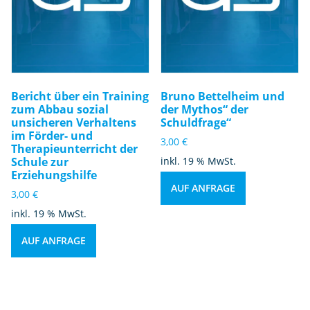
Bericht über ein Training
Bruno Bettelheim und
zum Abbau sozial
der Mythos“ der
unsicheren Verhaltens
Schuldfrage“
im Förder- und
3,00
€
Therapieunterricht der
Schule zur
inkl. 19 % MwSt.
Erziehungshilfe
AUF ANFRAGE
3,00
€
inkl. 19 % MwSt.
AUF ANFRAGE