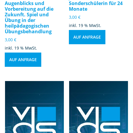
Augenblicks und
Sonderschülerin für 24
Vorbereitung auf die
Monate
Zukunft. Spiel und
3,00
€
Übung in der
heilpädagogischen
inkl. 19 % MwSt.
Übungsbehandlung
AUF ANFRAGE
3,00
€
inkl. 19 % MwSt.
AUF ANFRAGE