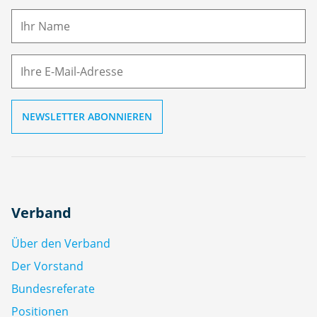
a
m
E-
e
M
ai
l
Verband
Über den Verband
Der Vorstand
Bundesreferate
Positionen