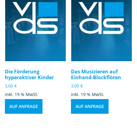
Die Förderung
Das Musizieren auf
hyperaktiver Kinder
Einhand-Blockflöten
3,00
€
3,00
€
inkl. 19 % MwSt.
inkl. 19 % MwSt.
AUF ANFRAGE
AUF ANFRAGE