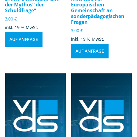
der Mythos“ der
Europäischen
Schuldfrage“
Gemeinschaft an
sonderpädagogischen
3,00
€
Fragen
inkl. 19 % MwSt.
3,00
€
inkl. 19 % MwSt.
AUF ANFRAGE
AUF ANFRAGE