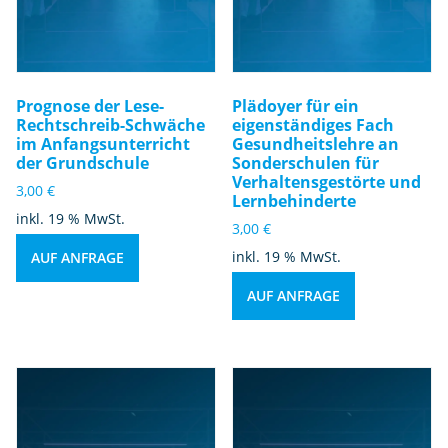
Prognose der Lese-
Plädoyer für ein
Rechtschreib-Schwäche
eigenständiges Fach
im Anfangsunterricht
Gesundheitslehre an
der Grundschule
Sonderschulen für
Verhaltensgestörte und
3,00
€
Lernbehinderte
inkl. 19 % MwSt.
3,00
€
inkl. 19 % MwSt.
AUF ANFRAGE
AUF ANFRAGE