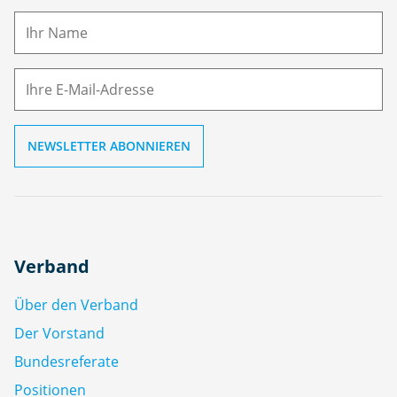
a
m
E-
e
M
ai
l
Verband
Über den Verband
Der Vorstand
Bundesreferate
Positionen