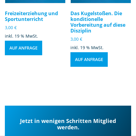
Freizeiterziehung und
Das Kugelstoßen. Die
Sportunterricht
konditionelle
Vorbereitung auf diese
3,00
€
Disziplin
inkl. 19 % MwSt.
3,00
€
inkl. 19 % MwSt.
AUF ANFRAGE
AUF ANFRAGE
Jetzt in wenigen Schritten Mitglied
werden.