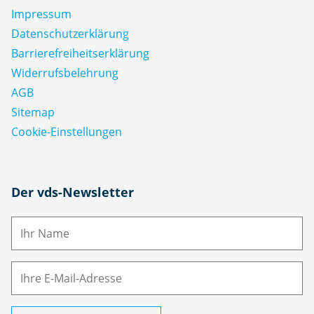
Impressum
Datenschutz­erklärung
Barrierefreiheitserklärung
Widerrufsbelehrung
AGB
Sitemap
Cookie-Einstellungen
N
Der vds-Newsletter
a
m
E-
e
M
ai
l