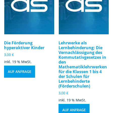
Die Förderung
Lehrwerke als
hyperaktiver Kinder
Lernbehinderung: Die
Vernachlässigung des
3,00
€
Kommutativgesetzes in
inkl. 19 % MwSt.
den
Mathematiklehrwerken
für die Klassen 1 bis 4
AUF ANFRAGE
der Schulen für
Lernbehinderte
(Förderschulen)
3,00
€
inkl. 19 % MwSt.
AUF ANFRAGE