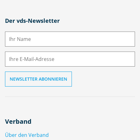
N
Der vds-Newsletter
a
m
E-
e
M
ai
l
Verband
Über den Verband