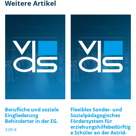
Weitere Artikel
Berufliche und soziale
Flexibles Sonder- und
Eingliederung
Sozialpädagogisches
Behinderter in der EG.
Fördersystem für
erziehungshilfebedürftig
3,00
€
e Schüler an der Astrid-