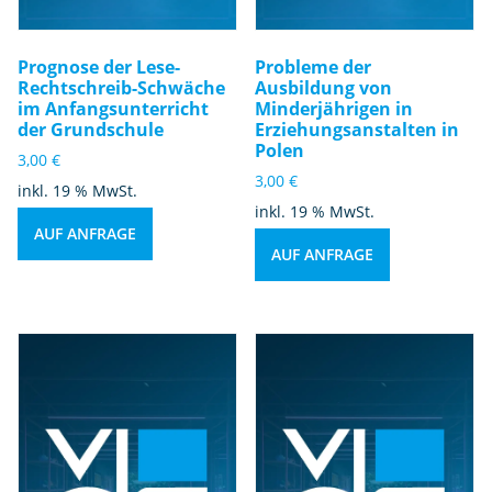
Prognose der Lese-
Probleme der
Rechtschreib-Schwäche
Ausbildung von
im Anfangsunterricht
Minderjährigen in
der Grundschule
Erziehungsanstalten in
Polen
3,00
€
3,00
€
inkl. 19 % MwSt.
inkl. 19 % MwSt.
AUF ANFRAGE
AUF ANFRAGE