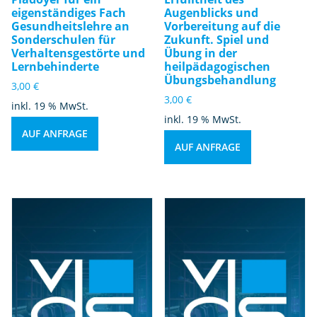
eigenständiges Fach
Augenblicks und
Gesundheitslehre an
Vorbereitung auf die
Sonderschulen für
Zukunft. Spiel und
Verhaltensgestörte und
Übung in der
Lernbehinderte
heilpädagogischen
Übungsbehandlung
3,00
€
3,00
€
inkl. 19 % MwSt.
inkl. 19 % MwSt.
AUF ANFRAGE
AUF ANFRAGE