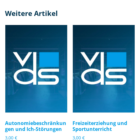
e
Weitere Artikel
f
ü
r
L
e
r
n
hi
lf
e
M
e
n
g
e
Autonomiebeschränkun
Freizeiterziehung und
gen und Ich-Störungen
Sportunterricht
3,00
€
3,00
€