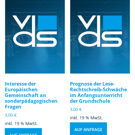
Interesse der
Prognose der Lese-
Europäischen
Rechtschreib-Schwäche
Gemeinschaft an
im Anfangsunterricht
sonderpädagogischen
der Grundschule
Fragen
3,00
€
3,00
€
inkl. 19 % MwSt.
inkl. 19 % MwSt.
AUF ANFRAGE