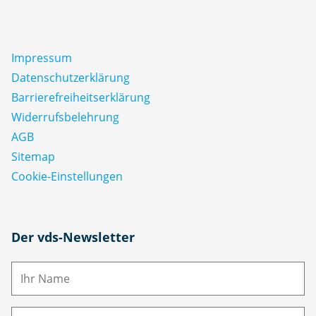
Impressum
Datenschutz­erklärung
Barrierefreiheitserklärung
Widerrufsbelehrung
AGB
Sitemap
Cookie-Einstellungen
N
Der vds-Newsletter
a
m
E-
e
M
ai