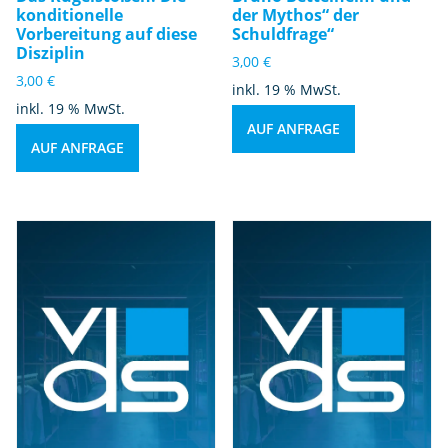
konditionelle
der Mythos“ der
Vorbereitung auf diese
Schuldfrage“
Disziplin
3,00
€
3,00
€
inkl. 19 % MwSt.
inkl. 19 % MwSt.
AUF ANFRAGE
AUF ANFRAGE