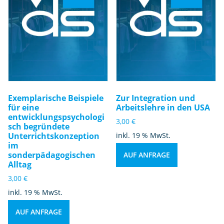
Exemplarische Beispiele
Zur Integration und
für eine
Arbeitslehre in den USA
entwicklungspsychologi
3,00
€
sch begründete
Unterrichtskonzeption
inkl. 19 % MwSt.
im
sonderpädagogischen
AUF ANFRAGE
Alltag
3,00
€
inkl. 19 % MwSt.
AUF ANFRAGE