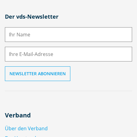
N
Der vds-Newsletter
a
m
E-
e
M
ai
l
Verband
Über den Verband