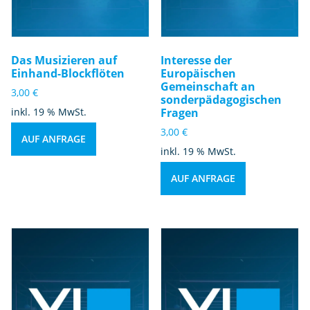
Das Musizieren auf
Interesse der
Einhand-Blockflöten
Europäischen
Gemeinschaft an
3,00
€
sonderpädagogischen
inkl. 19 % MwSt.
Fragen
3,00
€
AUF ANFRAGE
inkl. 19 % MwSt.
AUF ANFRAGE