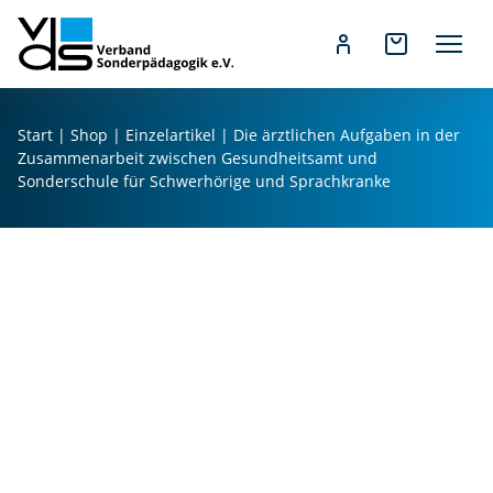
Z
u
Start
|
Shop
|
Einzelartikel
| Die ärztlichen Aufgaben in der
m
Zusammenarbeit zwischen Gesundheitsamt und
I
Sonderschule für Schwerhörige und Sprachkranke
n
h
a
l
t
s
p
r
i
n
g