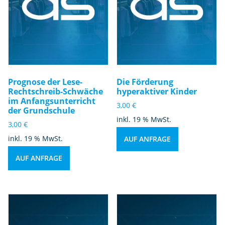
Prognose der Lese-
Die Förderung
Rechtschreib-Schwäche
hyperaktiver Kinder
im Anfangsunterricht
3,00
€
der Grundschule
inkl. 19 % MwSt.
3,00
€
inkl. 19 % MwSt.
AUF ANFRAGE
AUF ANFRAGE