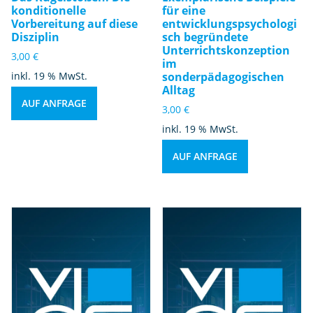
konditionelle
für eine
Vorbereitung auf diese
entwicklungspsychologi
Disziplin
sch begründete
Unterrichtskonzeption
3,00
€
im
inkl. 19 % MwSt.
sonderpädagogischen
Alltag
AUF ANFRAGE
3,00
€
inkl. 19 % MwSt.
AUF ANFRAGE