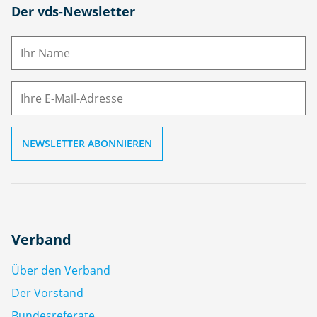
N
Der vds-Newsletter
a
m
E-
e
M
ai
l
Verband
Über den Verband
Der Vorstand
Bundesreferate