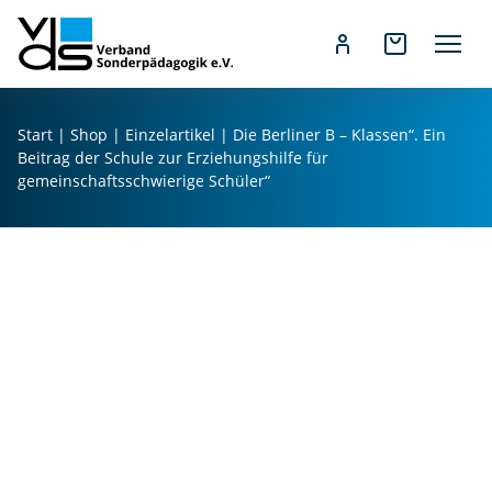
Z
u
Start
|
Shop
|
Einzelartikel
| Die Berliner B – Klassen“. Ein
m
Beitrag der Schule zur Erziehungshilfe für
I
gemeinschaftsschwierige Schüler“
n
h
a
l
t
s
p
r
i
n
g