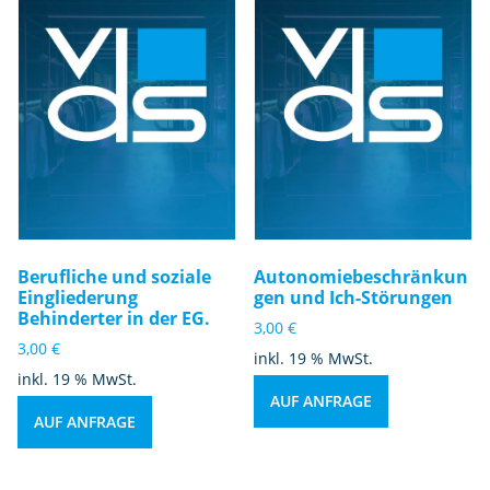
Berufliche und soziale
Autonomiebeschränkun
Eingliederung
gen und Ich-Störungen
Behinderter in der EG.
3,00
€
3,00
€
inkl. 19 % MwSt.
inkl. 19 % MwSt.
AUF ANFRAGE
AUF ANFRAGE