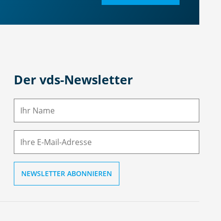
Der vds-Newsletter
N
a
m
E-
e
M
ai
l