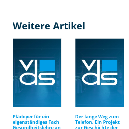
Weitere Artikel
Plädoyer für ein
Der lange Weg zum
eigenständiges Fach
Telefon. Ein Projekt
Gesundheitslehre an
zur Geschichte der