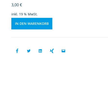
-
3,00
€
P
r
inkl. 19 % MwSt.
o
bl
IN DEN WARENKORB
e
m
e
u
n
d
P
e
rs
p
e
kt
iv
e