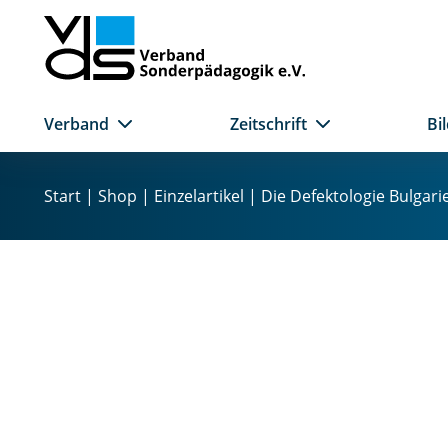
Verband
Zeitschrift
Bi
Z
u
Start
|
Shop
|
Einzelartikel
| Die Defektologie Bulgar
m
I
n
h
a
l
t
s
p
r