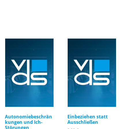
Autonomiebeschrän
Einbeziehen statt
kungen und Ich-
Ausschließen
Störungen