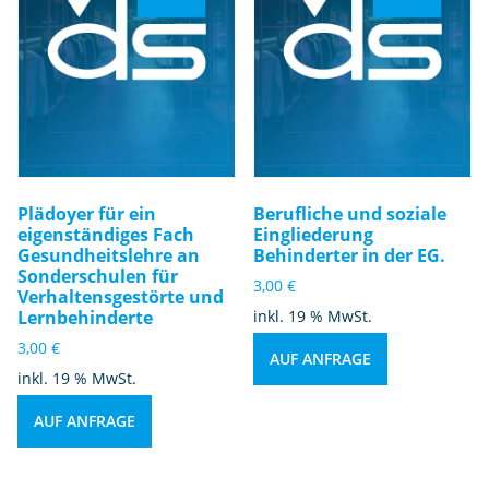
Plädoyer für ein
Berufliche und soziale
eigenständiges Fach
Eingliederung
Gesundheitslehre an
Behinderter in der EG.
Sonderschulen für
3,00
€
Verhaltensgestörte und
Lernbehinderte
inkl. 19 % MwSt.
3,00
€
AUF ANFRAGE
inkl. 19 % MwSt.
AUF ANFRAGE