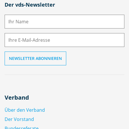
N
Der vds-Newsletter
a
m
E-
e
M
ai
l
Verband
Über den Verband
Der Vorstand
Bundesreferate