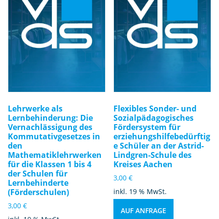
Lehrwerke als
Flexibles Sonder- und
Lernbehinderung: Die
Sozialpädagogisches
Vernachlässigung des
Fördersystem für
Kommutativgesetzes in
erziehungshilfebedürftig
den
e Schüler an der Astrid-
Mathematiklehrwerken
Lindgren-Schule des
für die Klassen 1 bis 4
Kreises Aachen
der Schulen für
3,00
€
Lernbehinderte
(Förderschulen)
inkl. 19 % MwSt.
3,00
€
AUF ANFRAGE