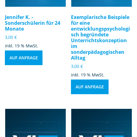
Jennifer K. -
Exemplarische Beispiele
Sonderschülerin für 24
für eine
Monate
entwicklungspsychologi
sch begründete
3,00
€
Unterrichtskonzeption
inkl. 19 % MwSt.
im
sonderpädagogischen
Alltag
AUF ANFRAGE
3,00
€
inkl. 19 % MwSt.
AUF ANFRAGE