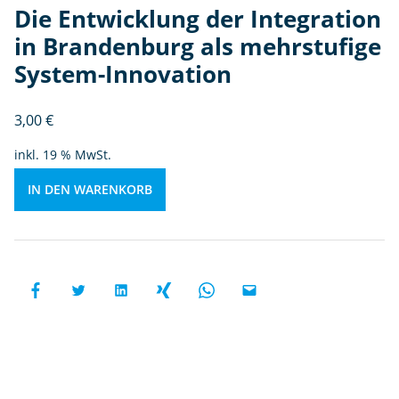
Die Entwicklung der Integration
r
a
in Brandenburg als mehrstufige
n
System-Innovation
d
e
3,00
€
n
b
inkl. 19 % MwSt.
u
r
IN DEN WARENKORB
g
al
s
m
e
h
rs
t
uf