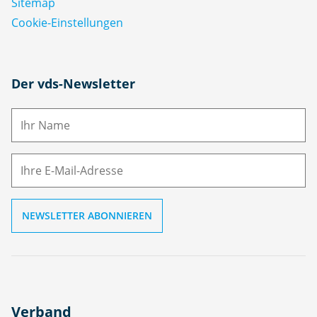
Sitemap
Cookie-Einstellungen
N
Der vds-Newsletter
a
m
E-
e
M
ai
l
Verband