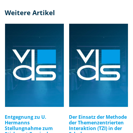
ig
e
Weitere Artikel
S
y
st
e
m
-
In
n
o
v
at
io
n
M
e
Entgegnung zu U.
Der Einsatz der Methode
n
Hermanns
der Themenzentrierten
Stellungnahme zum
Interaktion (TZI) in der
g