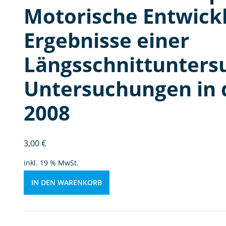
u
Motorische Entwickl
n
g
Ergebnisse einer
in
B
Längsschnittunters
a
y
Untersuchungen in d
e
r
2008
n
-
E
3,00
€
r
g
inkl. 19 % MwSt.
e
b
IN DEN WARENKORB
ni
s
s