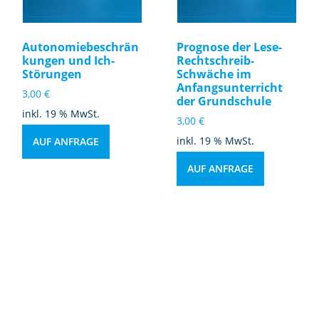
r
s
u
Autonomiebeschrän
Prognose der Lese-
kungen und Ich-
Rechtschreib-
c
Störungen
Schwäche im
h
Anfangsunterricht
3,00
€
u
der Grundschule
inkl. 19 % MwSt.
n
3,00
€
g
inkl. 19 % MwSt.
AUF ANFRAGE
u
n
AUF ANFRAGE
d
w
ei
t
e
r
e
r