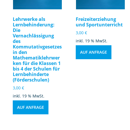
Lehrwerke als
Freizeiterziehung
Lernbehinderung:
und Sportunterricht
Die
3,00
€
Vernachlässigung
des
inkl. 19 % MwSt.
Kommutativgesetzes
in den
AUF ANFRAGE
Mathematiklehrwer
ken für die Klassen 1
bis 4 der Schulen für
Lernbehinderte
(Förderschulen)
3,00
€
inkl. 19 % MwSt.
AUF ANFRAGE