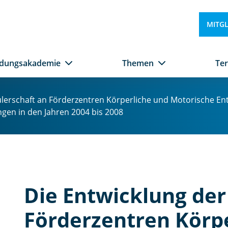
u
n
MITG
d
M
o
ldungsakademie
Themen
Te
t
o
ri
lerschaft an Förderzentren Körperliche und Motorische Ent
s
en in den Jahren 2004 bis 2008
c
h
e
E
n
t
Die Entwicklung der
w
ic
Förderzentren Körp
kl