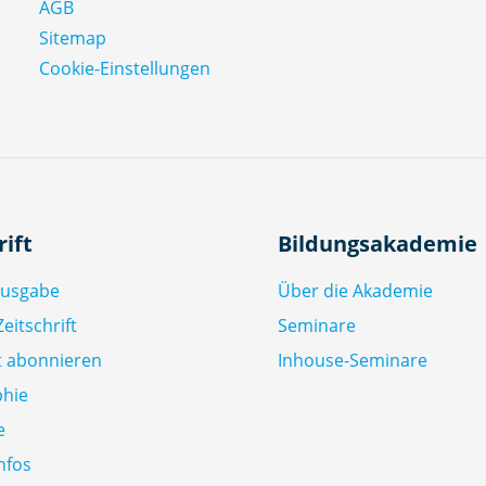
AGB
h
r
Sitemap
e
Cookie-Einstellungen
n
2
0
0
4
bi
rift
Bildungsakademie
s
2
Ausgabe
Über die Akademie
0
0
eitschrift
Seminare
8
ft abonnieren
Inhouse-Seminare
M
phie
e
n
e
g
nfos
e