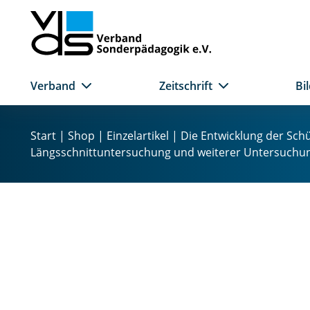
Verband
Zeitschrift
Bi
Z
u
Start
|
Shop
|
Einzelartikel
| Die Entwicklung der Schü
m
Längsschnittuntersuchung und weiterer Untersuchung
I
n
h
a
l
t
s
p
r