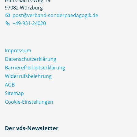
Hans-Sachs-Weg 18
97082 Würzburg
post@verband-sonderpaedagogik.de
+49-931-24020
Impressum
Datenschutz­erklärung
Barrierefreiheitserklärung
Widerrufsbelehrung
AGB
Sitemap
Cookie-Einstellungen
N
Der vds-Newsletter
a