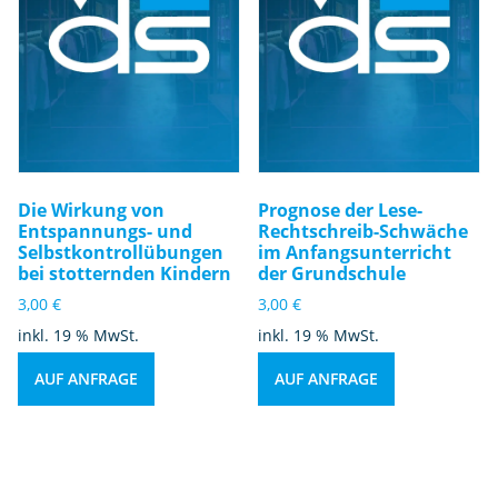
Die Wirkung von
Prognose der Lese-
Entspannungs- und
Rechtschreib-Schwäche
Selbstkontrollübungen
im Anfangsunterricht
bei stotternden Kindern
der Grundschule
3,00
€
3,00
€
inkl. 19 % MwSt.
inkl. 19 % MwSt.
AUF ANFRAGE
AUF ANFRAGE