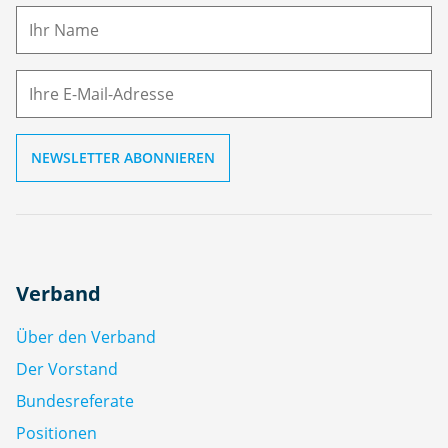
m
E-
e
M
ai
l
Verband
Über den Verband
Der Vorstand
Bundesreferate
Positionen