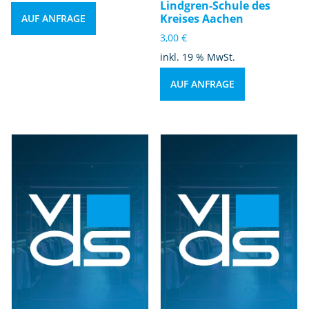
Lindgren-Schule des
Kreises Aachen
AUF ANFRAGE
3,00
€
inkl. 19 % MwSt.
AUF ANFRAGE