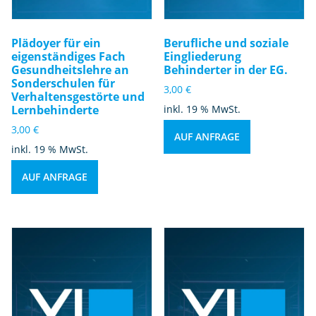
Plädoyer für ein
Berufliche und soziale
eigenständiges Fach
Eingliederung
Gesundheitslehre an
Behinderter in der EG.
Sonderschulen für
3,00
€
Verhaltensgestörte und
Lernbehinderte
inkl. 19 % MwSt.
3,00
€
AUF ANFRAGE
inkl. 19 % MwSt.
AUF ANFRAGE