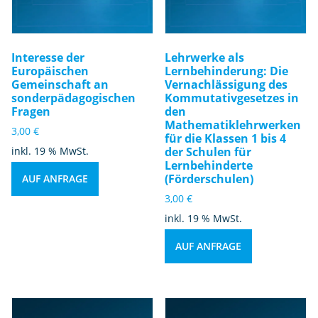
h
t
u
n
Interesse der
Lehrwerke als
d
Europäischen
Lernbehinderung: Die
Gemeinschaft an
Vernachlässigung des
t
sonderpädagogischen
Kommutativgesetzes in
h
Fragen
den
e
Mathematiklehrwerken
3,00
€
für die Klassen 1 bis 4
r
inkl. 19 % MwSt.
der Schulen für
a
Lernbehinderte
p
(Förderschulen)
AUF ANFRAGE
e
3,00
€
u
inkl. 19 % MwSt.
ti
s
AUF ANFRAGE
c
h
e
V