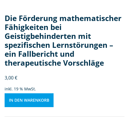
e
rt
Die Förderung mathematischer
e
n
Fähigkeiten bei
m
Geistigbehinderten mit
it
spezifischen Lernstörungen –
s
p
ein Fallbericht und
e
therapeutische Vorschläge
zi
fi
3,00
€
s
c
inkl. 19 % MwSt.
h
e
IN DEN WARENKORB
n
L
e
r