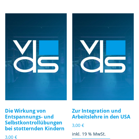
Die Wirkung von
Zur Integration und
Entspannungs- und
Arbeitslehre in den USA
Selbstkontrollübungen
3,00
€
bei stotternden Kindern
inkl. 19 % MwSt.
3,00
€