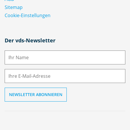
Sitemap
Cookie-Einstellungen
N
Der vds-Newsletter
a
m
E-
e
M
ai
l