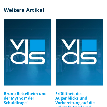
Weitere Artikel
Bruno Bettelheim und
Erfülltheit des
der Mythos“ der
Augenblicks und
Schuldfrage“
Vorbereitung auf die