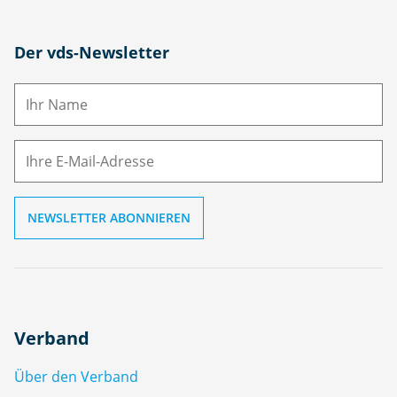
N
Der vds-Newsletter
a
m
E-
e
M
ai
l
Verband
Über den Verband