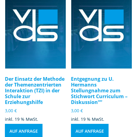
Der Einsatz der Methode
Entgegnung zu U.
der Themenzentrierten
Hermanns
Interaktion (TZI) in der
Stellungnahme zum
Schule zur
Stichwort Curriculum –
Erziehungshilfe
Diskussion““
3,00
€
3,00
€
inkl. 19 % MwSt.
inkl. 19 % MwSt.
AUF ANFRAGE
AUF ANFRAGE