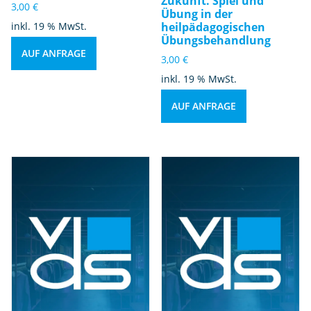
Zukunft. Spiel und
3,00
€
Übung in der
inkl. 19 % MwSt.
heilpädagogischen
Übungsbehandlung
AUF ANFRAGE
3,00
€
inkl. 19 % MwSt.
AUF ANFRAGE