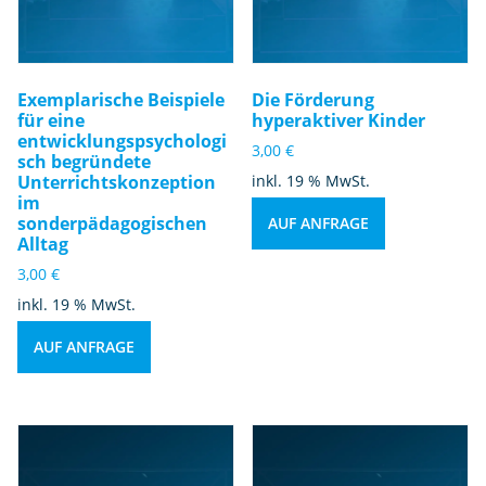
Exemplarische Beispiele
Die Förderung
für eine
hyperaktiver Kinder
entwicklungspsychologi
3,00
€
sch begründete
Unterrichtskonzeption
inkl. 19 % MwSt.
im
sonderpädagogischen
AUF ANFRAGE
Alltag
3,00
€
inkl. 19 % MwSt.
AUF ANFRAGE