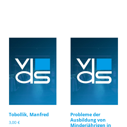
Tobollik, Manfred
Probleme der
Ausbildung von
3,00
€
Minderjährigen in