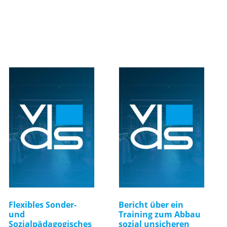
Flexibles Sonder-
Bericht über ein
und
Training zum Abbau
Sozialpädagogisches
sozial unsicheren