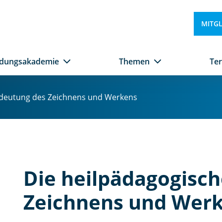
MITG
ldungsakademie
Themen
Te
edeutung des Zeichnens und Werkens
Die heilpädagogisc
Zeichnens und Wer