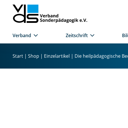
Verband
Zeitschrift
Bi
Z
u
Start
|
Shop
|
Einzelartikel
| Die heilpädagogische B
m
I
n
h
a
l
t
s
p
r