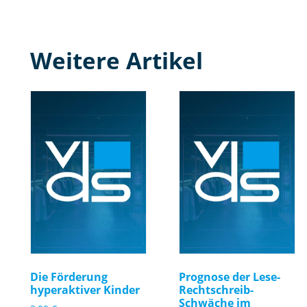
Weitere Artikel
Die Förderung
Prognose der Lese-
hyperaktiver Kinder
Rechtschreib-
Schwäche im