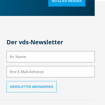
MITGLIED WERDEN
Der vds-Newsletter
N
a
m
E-
e
M
ai
l