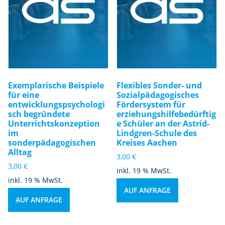
Exemplarische Beispiele
Flexibles Sonder- und
für eine
Sozialpädagogisches
entwicklungspsychologi
Fördersystem für
sch begründete
erziehungshilfebedürftig
Unterrichtskonzeption
e Schüler an der Astrid-
im
Lindgren-Schule des
sonderpädagogischen
Kreises Aachen
Alltag
3,00
€
3,00
€
inkl. 19 % MwSt.
inkl. 19 % MwSt.
AUF ANFRAGE
AUF ANFRAGE