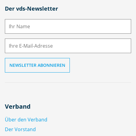
N
Der vds-Newsletter
a
m
E-
e
M
ai
l
Verband
Über den Verband
Der Vorstand