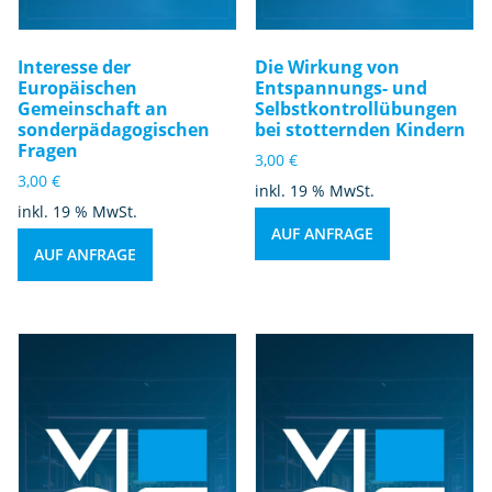
Interesse der
Die Wirkung von
Europäischen
Entspannungs- und
Gemeinschaft an
Selbstkontrollübungen
sonderpädagogischen
bei stotternden Kindern
Fragen
3,00
€
3,00
€
inkl. 19 % MwSt.
inkl. 19 % MwSt.
AUF ANFRAGE
AUF ANFRAGE