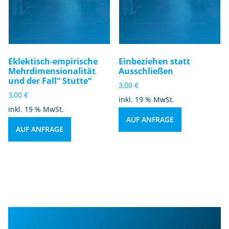
Eklektisch-empirische
Einbeziehen statt
Mehrdimensionalität
Ausschließen
und der Fall“ Stutte“
3,00
€
3,00
€
inkl. 19 % MwSt.
inkl. 19 % MwSt.
AUF ANFRAGE
AUF ANFRAGE