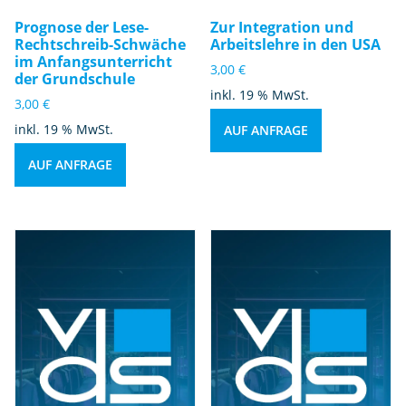
Prognose der Lese-
Zur Integration und
Rechtschreib-Schwäche
Arbeitslehre in den USA
im Anfangsunterricht
3,00
€
der Grundschule
inkl. 19 % MwSt.
3,00
€
inkl. 19 % MwSt.
AUF ANFRAGE
AUF ANFRAGE