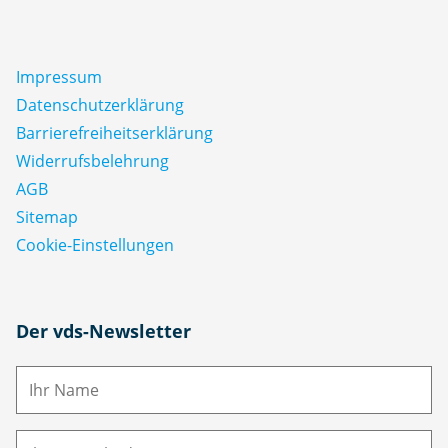
Impressum
Datenschutz­erklärung
Barrierefreiheitserklärung
Widerrufsbelehrung
AGB
Sitemap
Cookie-Einstellungen
N
Der vds-Newsletter
a
m
E-
e
M
ai