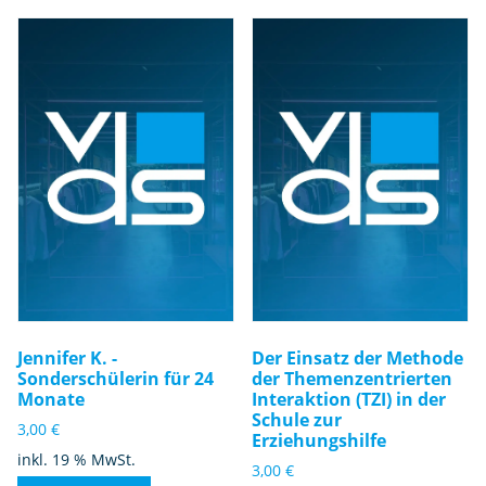
Jennifer K. -
Der Einsatz der Methode
Sonderschülerin für 24
der Themenzentrierten
Monate
Interaktion (TZI) in der
Schule zur
3,00
€
Erziehungshilfe
inkl. 19 % MwSt.
3,00
€