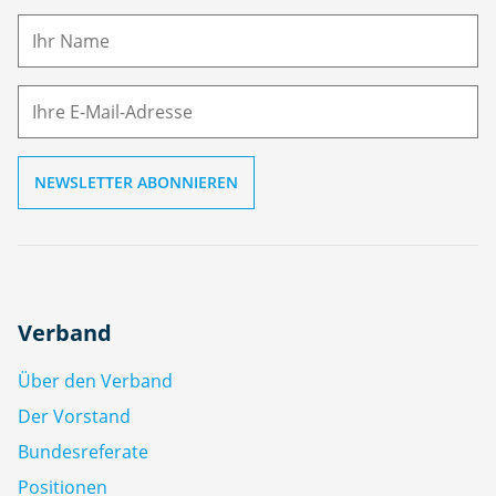
a
m
E-
e
M
ai
l
Verband
Über den Verband
Der Vorstand
Bundesreferate
Positionen