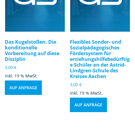
Das Kugelstoßen. Die
Flexibles Sonder- und
konditionelle
Sozialpädagogisches
Vorbereitung auf diese
Fördersystem für
Disziplin
erziehungshilfebedürftig
e Schüler an der Astrid-
3,00
€
Lindgren-Schule des
inkl. 19 % MwSt.
Kreises Aachen
3,00
€
AUF ANFRAGE
inkl. 19 % MwSt.
AUF ANFRAGE