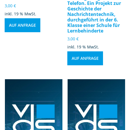
Telefon. Ein Projekt zur
3,00
€
Geschichte der
inkl. 19 % MwSt.
Nachrichtentechnik,
durchgeführt in der 6.
Klasse einer Schule für
AUF ANFRAGE
Lernbehinderte
3,00
€
inkl. 19 % MwSt.
AUF ANFRAGE