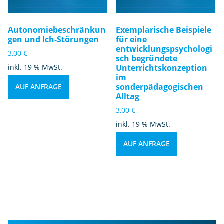
Autonomiebeschränkun
Exemplarische Beispiele
gen und Ich-Störungen
für eine
entwicklungspsychologi
3,00
€
sch begründete
inkl. 19 % MwSt.
Unterrichtskonzeption
im
sonderpädagogischen
AUF ANFRAGE
Alltag
3,00
€
inkl. 19 % MwSt.
AUF ANFRAGE