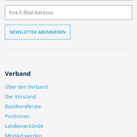
M
ai
l
Verband
Über den Verband
Der Vorstand
Bundesreferate
Positionen
Landesverbände
Mitglied werden