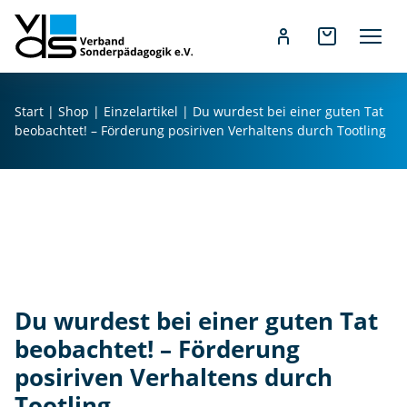
g
u
t
e
Z
n
u
Start
|
Shop
|
Einzelartikel
| Du wurdest bei einer guten Tat
T
m
beobachtet! – Förderung posiriven Verhaltens durch Tootling
a
I
t
n
b
h
e
a
o
l
b
t
a
s
c
p
Du wurdest bei einer guten Tat
h
r
t
beobachtet! – Förderung
i
e
n
posiriven Verhaltens durch
t!
g
Tootling
-