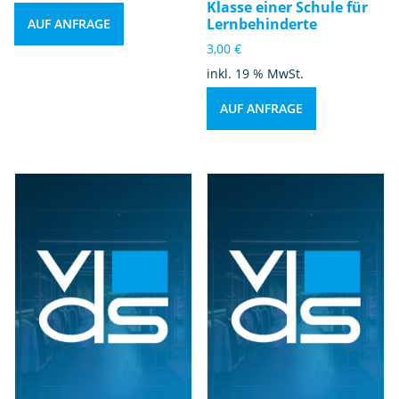
Klasse einer Schule für
Lernbehinderte
AUF ANFRAGE
3,00
€
inkl. 19 % MwSt.
AUF ANFRAGE