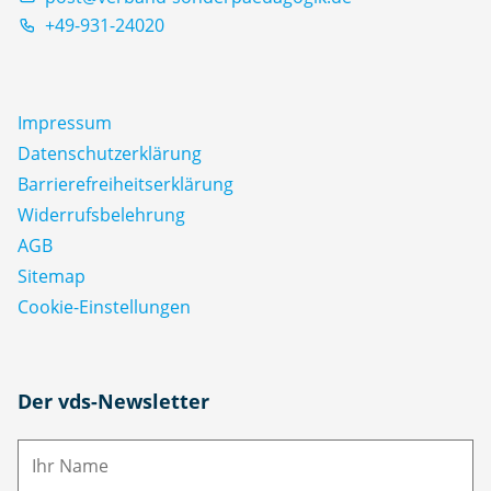
+49-931-24020
Impressum
Datenschutz­erklärung
Barrierefreiheitserklärung
Widerrufsbelehrung
AGB
Sitemap
Cookie-Einstellungen
N
Der vds-Newsletter
a
m
E-
e