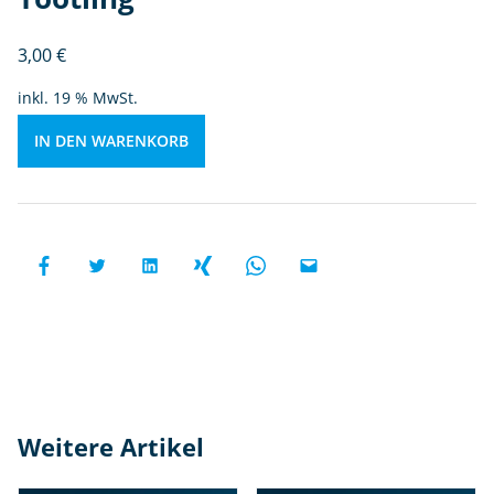
e
F
n
ö
3,00
€
r
inkl. 19 % MwSt.
d
e
IN DEN WARENKORB
r
u
n
g
p
o
si
ri
v
e
n
Weitere Artikel
V
e