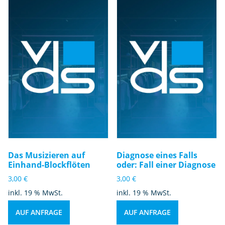
r
h
al
t
e
n
s
d
u
r
c
h
T
Das Musizieren auf
Diagnose eines Falls
o
Einhand-Blockflöten
oder: Fall einer Diagnose
o
3,00
€
3,00
€
tli
inkl. 19 % MwSt.
inkl. 19 % MwSt.
n
g
AUF ANFRAGE
AUF ANFRAGE
M