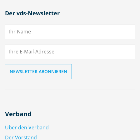
N
Der vds-Newsletter
a
m
E-
e
M
ai
l
Verband
Über den Verband
Der Vorstand