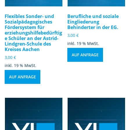
Flexibles Sonder- und
Berufliche und soziale
Sozialpädagogisches
Eingliederung
Fördersystem für
Behinderter in der EG.
erziehungshilfebedürftig
3,00
€
e Schüler an der Astrid-
Lindgren-Schule des
inkl. 19 % MwSt.
Kreises Aachen
AUF ANFRAGE
3,00
€
inkl. 19 % MwSt.
AUF ANFRAGE