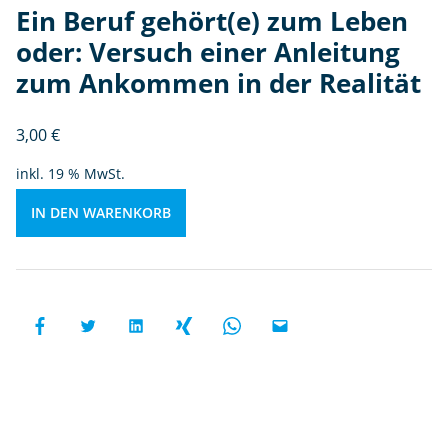
Ein Beruf gehört(e) zum Leben 
e
rs
oder: Versuch einer Anleitung
u
zum Ankommen in der Realität
c
h
3,00
€
ei
n
inkl. 19 % MwSt.
e
r
IN DEN WARENKORB
A
nl
ei
t
u
n
g
z
u