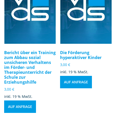
Bericht über ein Training
Die Förderung
zum Abbau sozial
hyperaktiver Kinder
unsicheren Verhaltens
3,00
€
im Förder- und
Therapieunterricht der
inkl. 19 % MwSt.
Schule zur
Erziehungshilfe
AUF ANFRAGE
3,00
€
inkl. 19 % MwSt.
AUF ANFRAGE